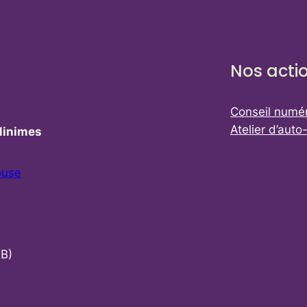
Nos acti
Conseil numé
Atelier d’auto
Minimes
ouse
 B)