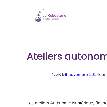
Aller
au
contenu
Ateliers autono
6 novembre 2024
da
Publié le
Les ateliers Autonomie Numérique, financ